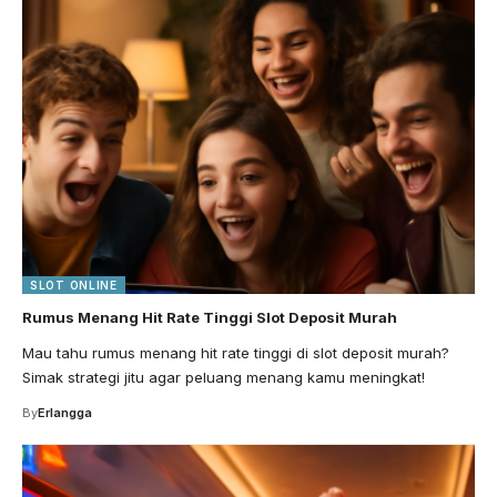
SLOT ONLINE
Rumus Menang Hit Rate Tinggi Slot Deposit Murah
Mau tahu rumus menang hit rate tinggi di slot deposit murah?
Simak strategi jitu agar peluang menang kamu meningkat!
By
Erlangga