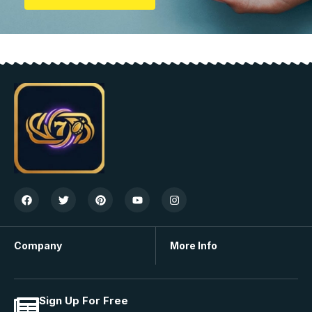
Company
More Info
Sign Up For Free