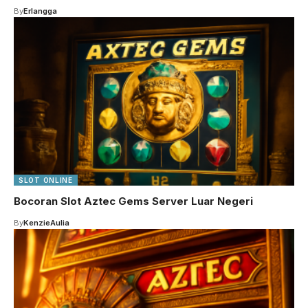
By
Erlangga
SLOT ONLINE
Bocoran Slot Aztec Gems Server Luar Negeri
By
KenzieAulia