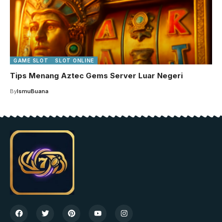
GAME SLOT
SLOT ONLINE
Tips Menang Aztec Gems Server Luar Negeri
By
IsmuBuana