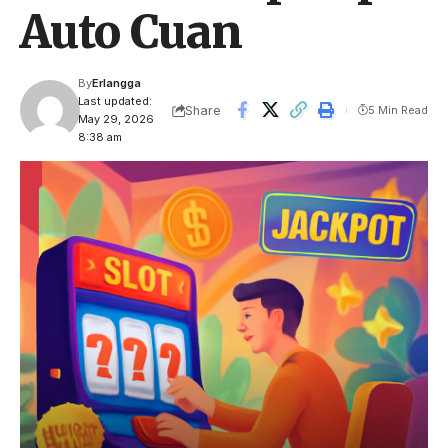
Auto Cuan
By
Erlangga
Last updated:
Share
5 Min Read
May 29, 2026
8:38 am