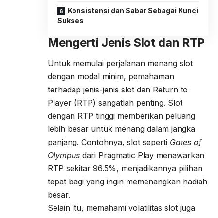
Konsistensi dan Sabar Sebagai Kunci
Sukses
Mengerti Jenis Slot dan RTP
Untuk memulai perjalanan menang slot
dengan modal minim, pemahaman
terhadap jenis-jenis slot dan Return to
Player (RTP) sangatlah penting. Slot
dengan RTP tinggi memberikan peluang
lebih besar untuk menang dalam jangka
panjang. Contohnya, slot seperti
Gates of
Olympus
dari Pragmatic Play menawarkan
RTP sekitar 96.5%, menjadikannya pilihan
tepat bagi yang ingin memenangkan hadiah
besar.
Selain itu, memahami volatilitas slot juga