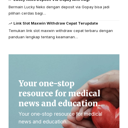
Bermain Lucky Neko dengan deposit via Gopay bisa jadi
pilihan cerdas bagi…
Link Slot Maxwin Withdraw Cepat Terupdate
Temukan link slot maxwin withdraw cepat terbaru dengan
panduan lengkap tentang keamanan…
Your one-stop
resource for medical
news and education.
Your one-stop resource for medical
news and education.