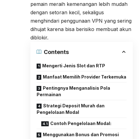
pemain meraih kemenangan lebih mudah
dengan setoran kecil, sekaligus
menghindari penggunaan VPN yang sering
dihujat karena bisa berisiko membuat akun
diblokir.
Contents
Mengerti Jenis Slot dan RTP
Manfaat Memilih Provider Terkemuka
Pentingnya Menganalisis Pola
Permainan
Strategi Deposit Murah dan
Pengelolaan Modal
Contoh Pengelolaan Modal:
Menggunakan Bonus dan Promosi