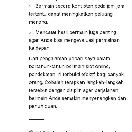
Bermain secara konsisten pada jam-jam
tertentu dapat meningkatkan peluang
menang.
Mencatat hasil bermain juga penting
agar Anda bisa mengevaluasi permainan
ke depan.
Dari pengalaman pribadi saya dalam
bertahun-tahun bermain slot online,
pendekatan ini terbukti efektif bagi banyak
orang. Cobalah terapkan langkah-langkah
tersebut dengan disiplin agar perjalanan
bermain Anda semakin menyenangkan dan
penuh cuan.