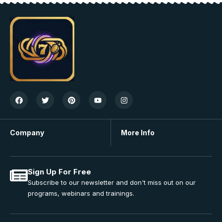
Company
More Info
Sign Up For Free
Subscribe to our newsletter and don't miss out on our
programs, webinars and trainings.