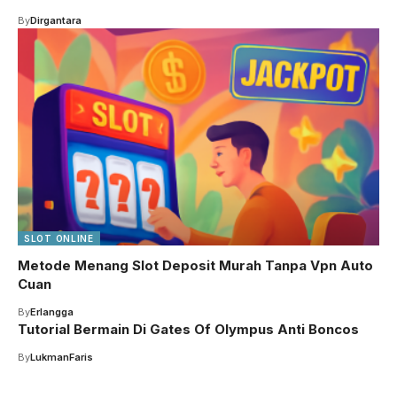
By
Dirgantara
SLOT ONLINE
Metode Menang Slot Deposit Murah Tanpa Vpn Auto
Cuan
By
Erlangga
Tutorial Bermain Di Gates Of Olympus Anti Boncos
By
LukmanFaris