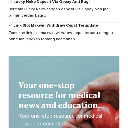
Lucky Neko Deposit Via Gopay Anti Rugi
Bermain Lucky Neko dengan deposit via Gopay bisa jadi
pilihan cerdas bagi…
Link Slot Maxwin Withdraw Cepat Terupdate
Temukan link slot maxwin withdraw cepat terbaru dengan
panduan lengkap tentang keamanan…
Your one-stop
resource for medical
news and education.
Your one-stop resource for medical
news and education.