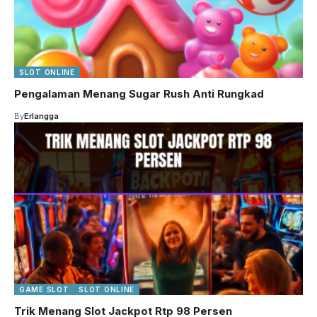
SLOT ONLINE
Pengalaman Menang Sugar Rush Anti Rungkad
By
Erlangga
GAME SLOT
SLOT ONLINE
Trik Menang Slot Jackpot Rtp 98 Persen