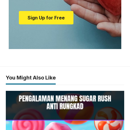
Sign Up for Free
You Might Also Like