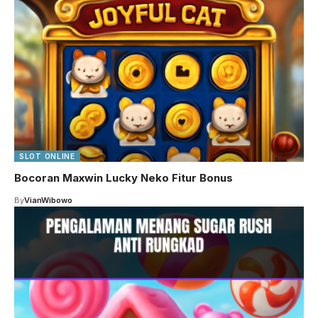
SLOT ONLINE
Bocoran Maxwin Lucky Neko Fitur Bonus
By
VianWibowo