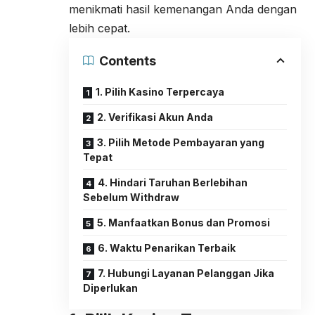
menikmati hasil kemenangan Anda dengan
lebih cepat.
Contents
1. Pilih Kasino Terpercaya
2. Verifikasi Akun Anda
3. Pilih Metode Pembayaran yang
Tepat
4. Hindari Taruhan Berlebihan
Sebelum Withdraw
5. Manfaatkan Bonus dan Promosi
6. Waktu Penarikan Terbaik
7. Hubungi Layanan Pelanggan Jika
Diperlukan