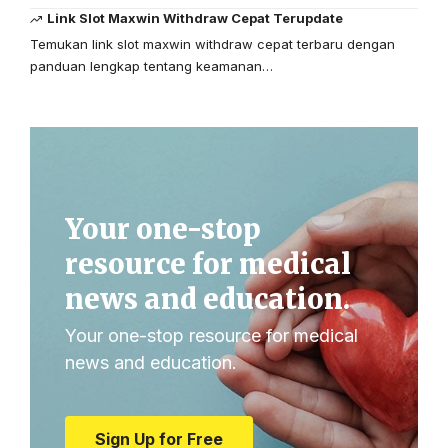
Link Slot Maxwin Withdraw Cepat Terupdate
Temukan link slot maxwin withdraw cepat terbaru dengan
panduan lengkap tentang keamanan…
Your one-stop
resource for medical
news and education.
Your one-stop resource for medical
news and education.
Sign Up for Free