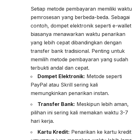
Setiap metode pembayaran memiliki waktu
pemrosesan yang berbeda-beda. Sebagai
contoh, dompet elektronik seperti e-wallet
biasanya menawarkan waktu penarikan
yang lebih cepat dibandingkan dengan
transfer bank tradisional. Penting untuk
memilih metode pembayaran yang sudah
terbukti andal dan cepat.
Dompet Elektronik:
Metode seperti
PayPal atau Skrill sering kali
memungkinkan penarikan instan.
Transfer Bank:
Meskipun lebih aman,
pilihan ini sering kali memakan waktu 3-7
hari kerja.
Kartu Kredit:
Penarikan ke kartu kredit