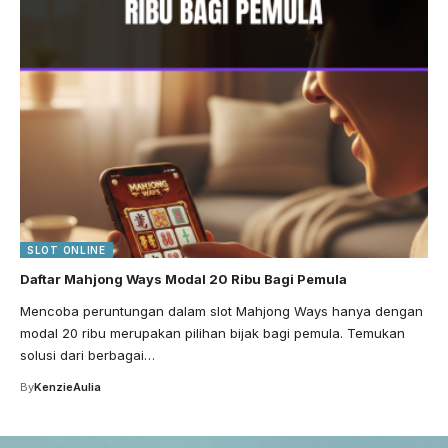
SLOT ONLINE
Daftar Mahjong Ways Modal 20 Ribu Bagi Pemula
Mencoba peruntungan dalam slot Mahjong Ways hanya dengan
modal 20 ribu merupakan pilihan bijak bagi pemula. Temukan
solusi dari berbagai…
By
KenzieAulia