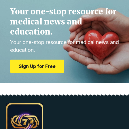
Your one-stop resource for
medical news and
education.
Your one-stop resource for medical news and
education.
Sign Up for Free