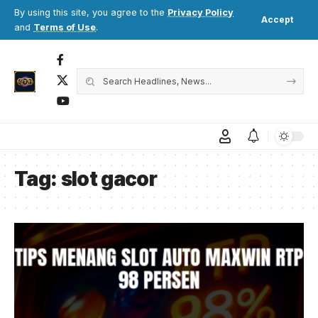
By using this site, you agree to the
Privacy Policy
Accept
and
Terms of Use
.
Tag:
slot gacor