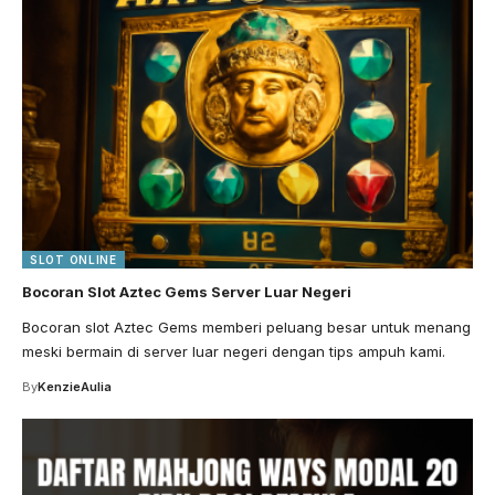
SLOT ONLINE
Bocoran Slot Aztec Gems Server Luar Negeri
Bocoran slot Aztec Gems memberi peluang besar untuk menang
meski bermain di server luar negeri dengan tips ampuh kami.
By
KenzieAulia