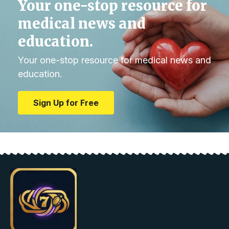
Your one-stop resource for
medical news and
education.
Your one-stop resource for medical news and
education.
Sign Up for Free